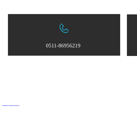
0511-86956219
：0511-86956219
邮箱：
zksxsales@163.com
中科四象激光科技有限公司
：
江苏网博