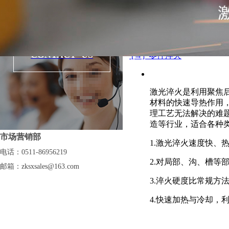
点击数:
11348
产品类别:
行业解决方
激光焊接解决案例
[←] 钢刀盘表面淬火
CONTACT US
[→] 零件淬火
视频中心
激光淬火是利用聚焦
材料的快速导热作用
理工艺无法解决的难
造等行业，适合各种
市场营销部
1.
激光淬火速度快、
电话：0511-86956219
2.
对局部、沟、槽等
邮箱：
zksxsales@163.com
3.
淬火硬度比常规方
4.
快速加热与冷却，利