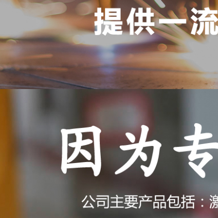
当前位置：
网站首页
>
激光加工业务
激光淬火是利用聚焦后的激光束
LASER PROCESSING BUSINESS
受热表层快速冷却到马氏体相变
零件表面的淬火等，激光淬火已
熔覆
激光淬火优点：
1、激光淬火速度快、热影响区
淬火
2、对局部、沟、槽等部位定位
3、淬火硬度比常规方法高、淬
4、快速加热与冷却，利用工件基
清洗