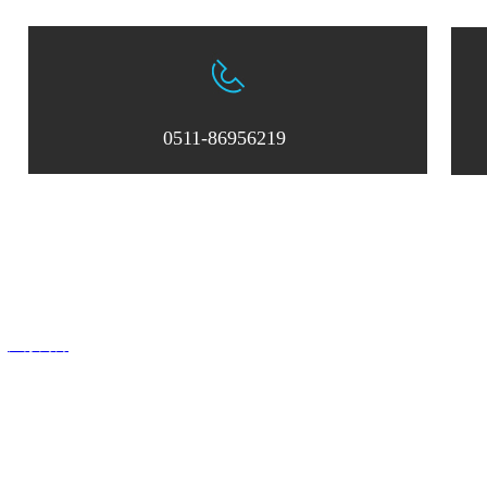
0511-86956219
：0511-86956219
邮箱：
zksxsales@163.com
中科四象激光科技有限公司
：
江苏网博