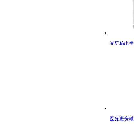
光纤输出半
圆光斑旁轴