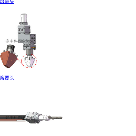
熔覆头
熔覆头