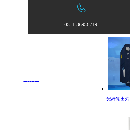
0511-86956219
全固态激光
中区8号
电话：0511-86956219
邮箱：
zksxsales@163.com
权所有 ©
江苏中科四象激光科技有限公司
技术支持：
江苏网博
光纤输出焊