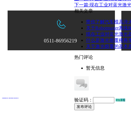
下一篇:现在工业对蓝光激
相关文章
带你了解汽车模具淬
关于Robotmaste
现在工业对蓝光激光
0511-86956219
什么是激光熔覆稀释
关于激光熔覆的基本
热门评论
：0511-86956219
邮箱：
zksxsales@163.com
暂无信息
中科四象激光科技有限公司
：
江苏网博
验证码：
发布评论