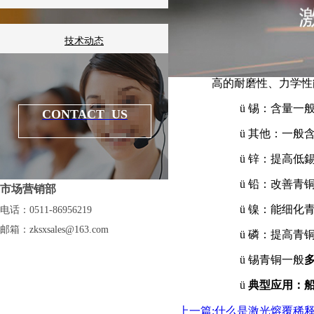
技术动态
锡青铜的特点：
高的耐磨性、力学性
知识百科
ü
锡：含量一
CONTACT US
ü
其他：一般
ü
锌：提高低
ü
铅：改善青
市场营销部
ü
镍：能细化
电话：0511-86956219
邮箱：
zksxsales@163.com
ü
磷：提高青
ü
锡青铜一般
ü
典型应用：
上一篇:什么是激光熔覆稀