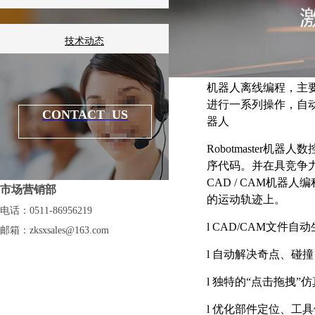
技术动态
机器人离线编程，主
知识百科
进行一系列操作，自
CONTACT US
器人
Robotmaster
机器人数
序代码。并在具竞争
CAD / CAM
机器人编
市场营销部
的运动轨迹上。
电话：0511-86956219
l
CAD/CAM
文件自动
邮箱：
zksxsales@163.com
l
自动解决奇点、碰撞
l
独特的
“
点击拖拽
”
仿
l
优化部件定位、工具