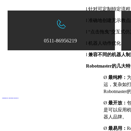
l
针对可定制特定流程
l
准确地创建无示教点
l
“
点击拖曳
”
交互式仿
0511-86956219
l
机器人动作优化
l
兼容不同的机器人制
Robotmaster
的几大特
：0511-86956219
邮箱：
zksxsales@163.com
Ø
最纯粹：
中科四象激光科技有限公司
运，复杂如
Robotmaster
：
江苏网博
Ø
最开放：
是可以应用
器人品牌。
Ø
最易用：
R